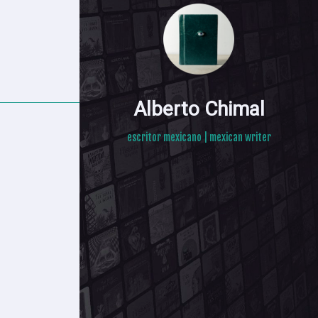
Alberto Chimal
escritor mexicano | mexican writer