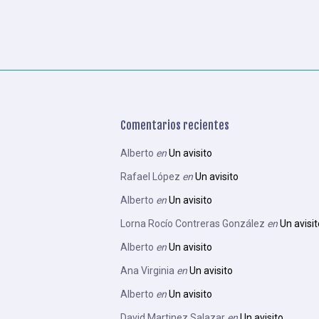
Comentarios recientes
Alberto
en
Un avisito
Rafael López
en
Un avisito
Alberto
en
Un avisito
Lorna Rocío Contreras González
en
Un avisit
Alberto
en
Un avisito
Ana Virginia
en
Un avisito
Alberto
en
Un avisito
David Martinez Salazar
en
Un avisito