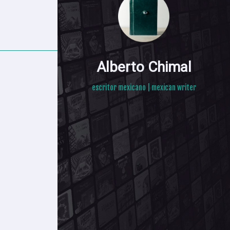
Alberto Chimal
escritor mexicano | mexican writer